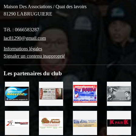
Maison Des Associations / Quai des lavoirs
81290
LABRUGUIERE
Tél. :
0666583287
lac81290@gmail.com
Informations légales
Signaler un contenu inapproprié
Les partenaires du club