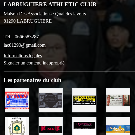
LABRUGUIERE ATHLETIC CLUB
Maison Des Associations / Quai des lavoirs
81290
LABRUGUIERE
Tél. :
0666583287
lac81290@gmail.com
Informations légales
Signaler un contenu inapproprié
Les partenaires du club