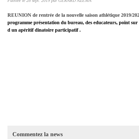
Publiée le
28 sept. 2019
par
GERARD AZEMA
REUNION de rentrée de la nouvelle saison athlétique 2019/20
programme présentation du bureau, des educateurs, point sur la 
d un apéritif dinatoire participatif .
Commentez la news