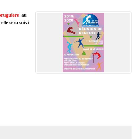
labruguiere
au
lle sera suivi