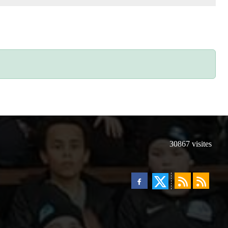
30867
visites