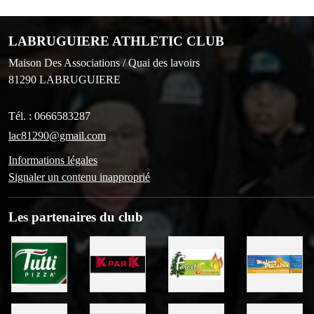
LABRUGUIERE ATHLETIC CLUB
Maison Des Associations / Quai des lavoirs
81290
LABRUGUIERE
Tél. :
0666583287
lac81290@gmail.com
Informations légales
Signaler un contenu inapproprié
Les partenaires du club