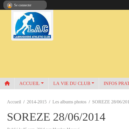
Panneau de gestion des cookies
Se connecter
ACCUEIL
LA VIE DU CLUB
INFOS PRA
Accueil
2014-2015
Les albums photos
SOREZE 28/06/20
SOREZE 28/06/2014